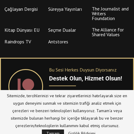
The Journalist and
Çağlayan Dergisi
Süreyya Yayınları
Writers
Foundation
The Alliance for
Kitap Dünyası EU
Seçme Dualar
Shared Values
Raindrops TV
Antstores
Bu Sesi Herkes Duysun Diyorsanız
Destek Olun, Hizmet Olsun!
PATREON
üzerinden sitemize bağışta
Sitemizde, tercihlerinizi ve tekrar ziyaretlerinizi hatırlayarak size en
bulanabilirsiniz.
uygun deneyimi sunmak ve sitemizin trafiği analiz etmek için
çerezleri ve benzeri teknolojileri kullanıyoruz. Tamam'a veya
sitemizde bulunan herhangi bir içeriğe tıklayarak bu ve benzer
© Telif Hakkı 2023, Tüm Hakları Saklıdır |
@hizmetten.com
çerezlerin/teknolojilerin kullanımını kabul etmiş olursunuz.
Bize Ulaşın
Taziye Defteri
Tamam
Gizlilik Bildirimi