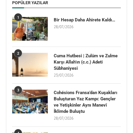
POPÜLER YAZILAR
1
Bir Hesap Daha Ahirete Kaldı…
28/07/2026
2
Cuma Hutbesi | Zulüm ve Zulme
Karşı Allah’ın (c.c.) Adeti
Sübhaniyesi
23/07/2026
3
Cohésions Fransa’dan Kuşakları
Buluşturan Yaz Kampı: Gençler
ve Yetişkinler Aynı Manevî
İklimde Buluştu
28/07/2026