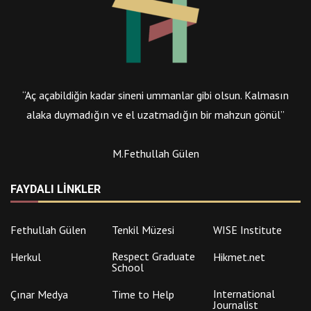
“Aç açabildiğin kadar sineni ummanlar gibi olsun. Kalmasın
alaka duymadığın ve el uzatmadığın bir mahzun gönül”
M.Fethullah Gülen
FAYDALI LINKLER
Fethullah Gülen
Tenkil Müzesi
WISE Institute
Respect Graduate
Herkul
Hikmet.net
School
International
Çınar Medya
Time to Help
Journalist