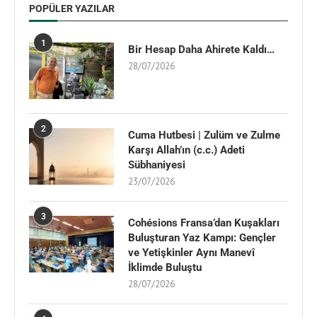
POPÜLER YAZILAR
1
Bir Hesap Daha Ahirete Kaldı…
28/07/2026
2
Cuma Hutbesi | Zulüm ve Zulme
Karşı Allah’ın (c.c.) Adeti
Sübhaniyesi
23/07/2026
3
Cohésions Fransa’dan Kuşakları
Buluşturan Yaz Kampı: Gençler
ve Yetişkinler Aynı Manevî
İklimde Buluştu
28/07/2026