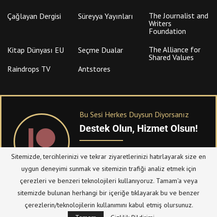
The Journalist and
Çağlayan Dergisi
Süreyya Yayınları
Writers
Foundation
The Alliance for
Kitap Dünyası EU
Seçme Dualar
Shared Values
Raindrops TV
Antstores
Bu Sesi Herkes Duysun Diyorsanız
Destek Olun, Hizmet Olsun!
PATREON
üzerinden sitemize bağışta
Sitemizde, tercihlerinizi ve tekrar ziyaretlerinizi hatırlayarak size en
bulanabilirsiniz.
uygun deneyimi sunmak ve sitemizin trafiği analiz etmek için
çerezleri ve benzeri teknolojileri kullanıyoruz. Tamam'a veya
sitemizde bulunan herhangi bir içeriğe tıklayarak bu ve benzer
© Telif Hakkı 2023, Tüm Hakları Saklıdır |
@hizmetten.com
çerezlerin/teknolojilerin kullanımını kabul etmiş olursunuz.
Bize Ulaşın
Taziye Defteri