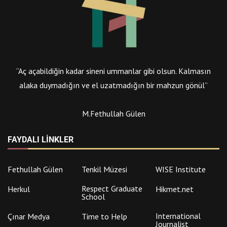
“Aç açabildiğin kadar sineni ummanlar gibi olsun. Kalmasın
alaka duymadığın ve el uzatmadığın bir mahzun gönül”
M.Fethullah Gülen
FAYDALI LINKLER
Fethullah Gülen
Tenkil Müzesi
WISE Institute
Respect Graduate
Herkul
Hikmet.net
School
International
Çınar Medya
Time to Help
Journalist