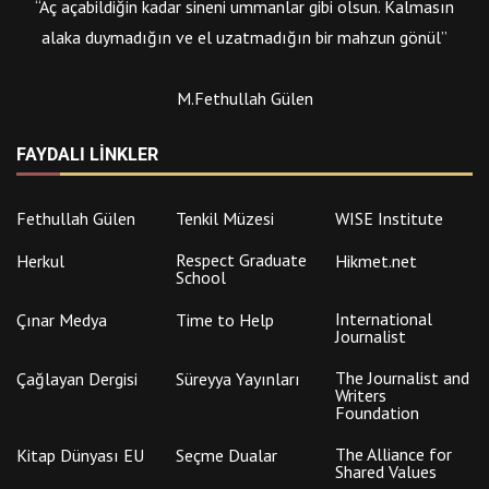
“Aç açabildiğin kadar sineni ummanlar gibi olsun. Kalmasın
alaka duymadığın ve el uzatmadığın bir mahzun gönül”
M.Fethullah Gülen
FAYDALI LINKLER
Fethullah Gülen
Tenkil Müzesi
WISE Institute
Respect Graduate
Herkul
Hikmet.net
School
International
Çınar Medya
Time to Help
Journalist
The Journalist and
Çağlayan Dergisi
Süreyya Yayınları
Writers
Foundation
The Alliance for
Kitap Dünyası EU
Seçme Dualar
Shared Values