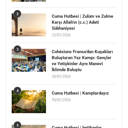
2
Cuma Hutbesi | Zulüm ve Zulme
Karşı Allah’ın (c.c.) Adeti
Sübhaniyesi
23/07/2026
3
Cohésions Fransa’dan Kuşakları
Buluşturan Yaz Kampı: Gençler
ve Yetişkinler Aynı Manevî
İklimde Buluştu
28/07/2026
4
Cuma Hutbesi | Kamplardayız
30/07/2026
5
Cuma Hutbesi | İmtihanlar