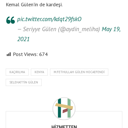
Kemal Gülen’in de kardeşi.
pic.twitter.com/kdqt29fskO
— Seriyye Gülen (@aydin_meliha)
May 19,
2021
Post Views:
674
KAÇIRILMA
KENYA
M.FETHULLAH GÜLEN HOCAEFENDI
SELEHATTIN GÜLEN
HIZMETTEN