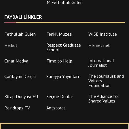
M.Fethullah Gülen
FAYDALI LINKLER
Fethullah Gülen
Tenkil Müzesi
WISE Institute
Respect Graduate
Herkul
Hikmet.net
School
International
Çınar Medya
Time to Help
Journalist
The Journalist and
Çağlayan Dergisi
Süreyya Yayınları
Writers
Foundation
The Alliance for
Kitap Dünyası EU
Seçme Dualar
Shared Values
Raindrops TV
Antstores