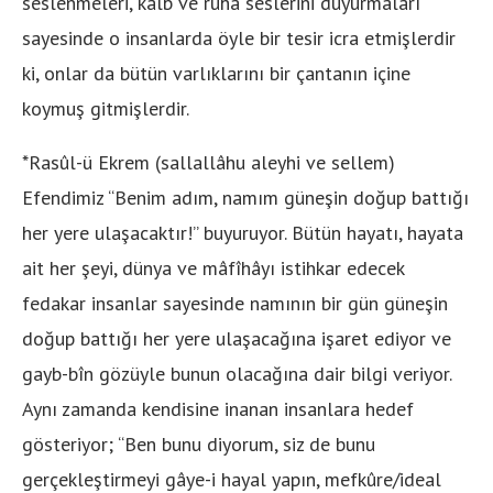
seslenmeleri, kalb ve ruha seslerini duyurmaları
sayesinde o insanlarda öyle bir tesir icra etmişlerdir
ki, onlar da bütün varlıklarını bir çantanın içine
koymuş gitmişlerdir.
*Rasûl-ü Ekrem (sallallâhu aleyhi ve sellem)
Efendimiz “Benim adım, namım güneşin doğup battığı
her yere ulaşacaktır!” buyuruyor. Bütün hayatı, hayata
ait her şeyi, dünya ve mâfîhâyı istihkar edecek
fedakar insanlar sayesinde namının bir gün güneşin
doğup battığı her yere ulaşacağına işaret ediyor ve
gayb-bîn gözüyle bunun olacağına dair bilgi veriyor.
Aynı zamanda kendisine inanan insanlara hedef
gösteriyor; “Ben bunu diyorum, siz de bunu
gerçekleştirmeyi gâye-i hayal yapın, mefkûre/ideal