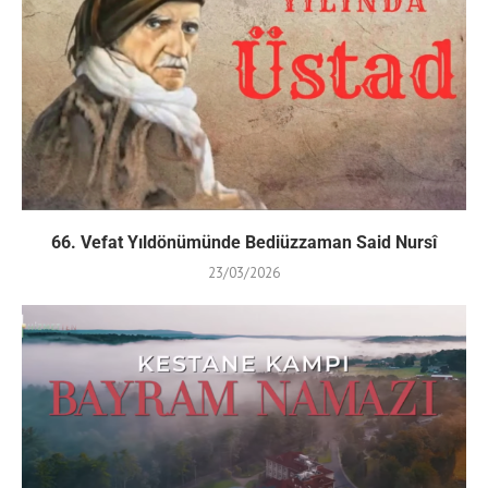
66. Vefat Yıldönümünde Bediüzzaman Said Nursî
23/03/2026