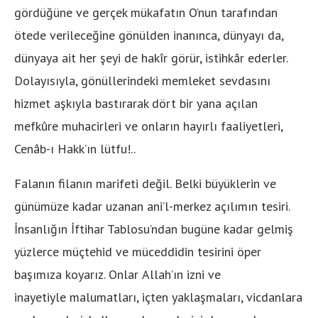
gördüğüne ve gerçek mükafatın O’nun tarafından
ötede verileceğine gönülden inanınca, dünyayı da,
dünyaya ait her şeyi de hakîr görür, istihkâr ederler.
Dolayısıyla, gönüllerindeki memleket sevdasını
hizmet aşkıyla bastırarak dört bir yana açılan
mefkûre muhacirleri ve onların hayırlı faaliyetleri,
Cenâb-ı Hakk’ın lütfu!..
Falanın filanın marifeti değil. Belki büyüklerin ve
günümüze kadar uzanan ani’l-merkez açılımın tesiri.
İnsanlığın İftihar Tablosu’ndan bugüne kadar gelmiş
yüzlerce müçtehid ve müceddidin tesirini öper
başımıza koyarız. Onlar
Allah’ın izni ve
inayetiyle
malumatları, içten yaklaşmaları, vicdanlara