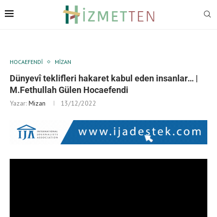
HOCAEFENDI
MIZAN
Dünyevî teklifleri hakaret kabul eden insanlar… |
M.Fethullah Gülen Hocaefendi
Yazar:
Mizan
13/12/2022