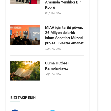
Arasında Yenilikçi Bir
Köprü
03/08/2026
MIAA için tarihi güven:
26 Milyon dolarlık
İslam Sanatları Müzesi
projesi ISRA’ya emanet
30/07/2026
Cuma Hutbesi |
Kamplardayız
30/07/2026
BIZI TAKIP EDIN