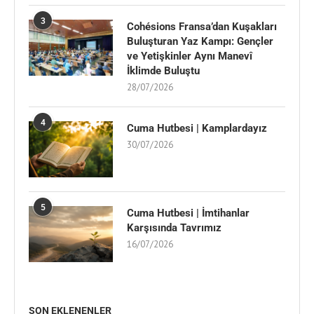
3
Cohésions Fransa’dan Kuşakları
Buluşturan Yaz Kampı: Gençler
ve Yetişkinler Aynı Manevî
İklimde Buluştu
28/07/2026
4
Cuma Hutbesi | Kamplardayız
30/07/2026
5
Cuma Hutbesi | İmtihanlar
Karşısında Tavrımız
16/07/2026
SON EKLENENLER