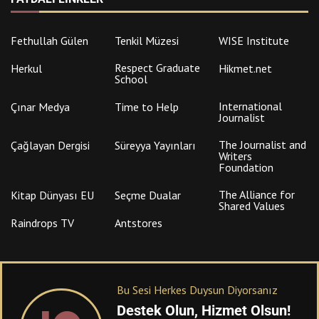
Fethullah Gülen
Tenkil Müzesi
WISE Institute
Respect Graduate
Herkul
Hikmet.net
School
International
Çınar Medya
Time to Help
Journalist
The Journalist and
Çağlayan Dergisi
Süreyya Yayınları
Writers
Foundation
The Alliance for
Kitap Dünyası EU
Seçme Dualar
Shared Values
Raindrops TV
Antstores
Bu Sesi Herkes Duysun Diyorsanız
Destek Olun, Hizmet Olsun!