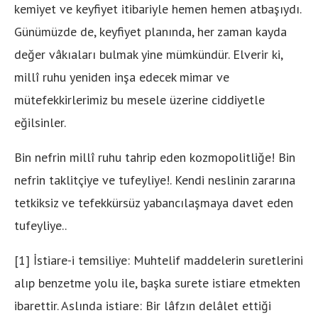
kemiyet ve keyfiyet itibariyle hemen hemen atbaşıydı.
Günümüzde de, keyfiyet planında, her zaman kayda
değer vâkıaları bulmak yine mümkündür. Elverir ki,
millî ruhu yeniden inşa edecek mimar ve
mütefekkirlerimiz bu mesele üzerine ciddiyetle
eğilsinler.
Bin nefrin millî ruhu tahrip eden kozmopolitliğe! Bin
nefrin taklitçiye ve tufeyliye!. Kendi neslinin zararına
tetkiksiz ve tefekkürsüz yabancılaşmaya davet eden
tufeyliye..
[1] İstiare-i temsiliye: Muhtelif maddelerin suretlerini
alıp benzetme yolu ile, başka surete istiare etmekten
ibarettir. Aslında istiare: Bir lâfzın delâlet ettiği