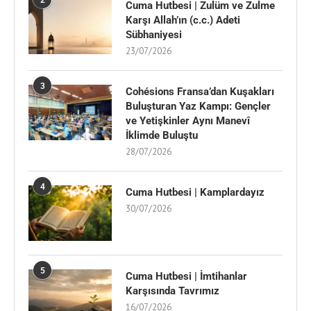
Cuma Hutbesi | Zulüm ve Zulme
Karşı Allah’ın (c.c.) Adeti
Sübhaniyesi
23/07/2026
3
Cohésions Fransa’dan Kuşakları
Buluşturan Yaz Kampı: Gençler
ve Yetişkinler Aynı Manevî
İklimde Buluştu
28/07/2026
4
Cuma Hutbesi | Kamplardayız
30/07/2026
5
Cuma Hutbesi | İmtihanlar
Karşısında Tavrımız
16/07/2026