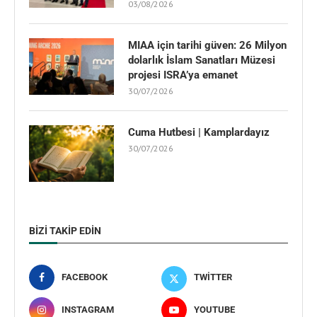
03/08/2026
MIAA için tarihi güven: 26 Milyon
dolarlık İslam Sanatları Müzesi
projesi ISRA’ya emanet
30/07/2026
Cuma Hutbesi | Kamplardayız
30/07/2026
BIZI TAKIP EDIN
FACEBOOK
TWITTER
INSTAGRAM
YOUTUBE