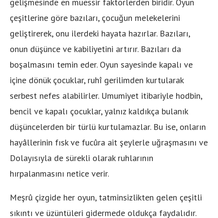
gelişmesinde en müessir faktörlerden biridir. Oyun
çeşitlerine göre bazıları, çocuğun melekelerini
geliştirerek, onu ilerdeki hayata hazırlar. Bazıları,
onun düşünce ve kabiliyetini artırır. Bazıları da
boşalmasını temin eder. Oyun sayesinde kapalı ve
içine dönük çocuklar, ruhî gerilimden kurtularak
serbest nefes alabilirler. Umumiyet itibariyle hodbin,
bencil ve kapalı çocuklar, yalnız kaldıkça bulanık
düşüncelerden bir türlü kurtulamazlar. Bu ise, onların
hayâllerinin fısk ve fucûra ait şeylerle uğraşmasını ve
Dolayısıyla de sürekli olarak ruhlarının
hırpalanmasını netice verir.
Meşrû çizgide her oyun, tatminsizlikten gelen çeşitli
sıkıntı ve üzüntüleri gidermede oldukça faydalıdır.