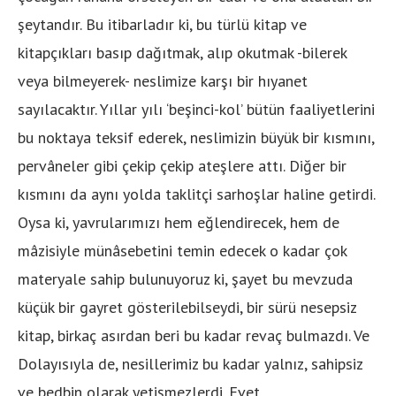
şeytandır. Bu itibarladır ki, bu türlü kitap ve
kitapçıkları basıp dağıtmak, alıp okutmak -bilerek
veya bilmeyerek- neslimize karşı bir hıyanet
sayılacaktır. Yıllar yılı ‘beşinci-kol’ bütün faaliyetlerini
bu noktaya teksif ederek, neslimizin büyük bir kısmını,
pervâneler gibi çekip çekip ateşlere attı. Diğer bir
kısmını da aynı yolda taklitçi sarhoşlar haline getirdi.
Oysa ki, yavrularımızı hem eğlendirecek, hem de
mâzisiyle münâsebetini temin edecek o kadar çok
materyale sahip bulunuyoruz ki, şayet bu mevzuda
küçük bir gayret gösterilebilseydi, bir sürü nesepsiz
kitap, birkaç asırdan beri bu kadar revaç bulmazdı. Ve
Dolayısıyla de, nesillerimiz bu kadar yalnız, sahipsiz
ve bedbin olarak yetişmezlerdi. Evet,