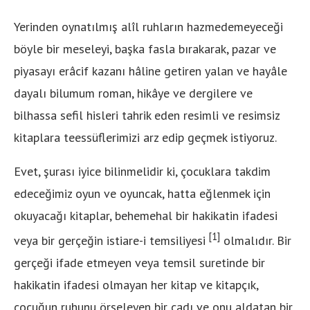
Yerinden oynatılmış alîl ruhların hazmedemeyeceği
böyle bir meseleyi, başka fasla bırakarak, pazar ve
piyasayı erâcif kazanı hâline getiren yalan ve hayâle
dayalı bilumum roman, hikâye ve dergilere ve
bilhassa sefil hisleri tahrik eden resimli ve resimsiz
kitaplara teessüflerimizi arz edip geçmek istiyoruz.
Evet, şurası iyice bilinmelidir ki, çocuklara takdim
edeceğimiz oyun ve oyuncak, hatta eğlenmek için
okuyacağı kitaplar, behemehal bir hakikatin ifadesi
[1]
veya bir gerçeğin istiare-i temsiliyesi
olmalıdır. Bir
gerçeği ifade etmeyen veya temsil suretinde bir
hakikatin ifadesi olmayan her kitap ve kitapçık,
çocuğun ruhunu örseleyen bir cadı ve onu aldatan bir