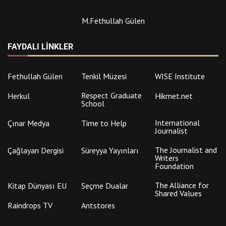
M.Fethullah Gülen
FAYDALI LINKLER
Fethullah Gülen
Tenkil Müzesi
WISE Institute
Respect Graduate
Herkul
Hikmet.net
School
International
Çınar Medya
Time to Help
Journalist
The Journalist and
Çağlayan Dergisi
Süreyya Yayınları
Writers
Foundation
The Alliance for
Kitap Dünyası EU
Seçme Dualar
Shared Values
Raindrops TV
Antstores