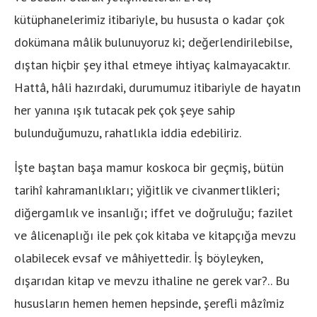
kütüphanelerimiz itibariyle, bu hususta o kadar çok
dokümana mâlik bulunuyoruz ki; değerlendirilebilse,
dıştan hiçbir şey ithal etmeye ihtiyaç kalmayacaktır.
Hattâ, hâli hazırdaki, durumumuz itibariyle de hayatın
her yanına ışık tutacak pek çok şeye sahip
bulunduğumuzu, rahatlıkla iddia edebiliriz.
İşte baştan başa mamur koskoca bir geçmiş, bütün
tarihî kahramanlıkları; yiğitlik ve civanmertlikleri;
diğergamlık ve insanlığı; iffet ve doğruluğu; fazilet
ve âlicenaplığı ile pek çok kitaba ve kitapçığa mevzu
olabilecek evsaf ve mâhiyettedir. İş böyleyken,
dışarıdan kitap ve mevzu ithaline ne gerek var?.. Bu
hususların hemen hemen hepsinde, şerefli mâzîmiz