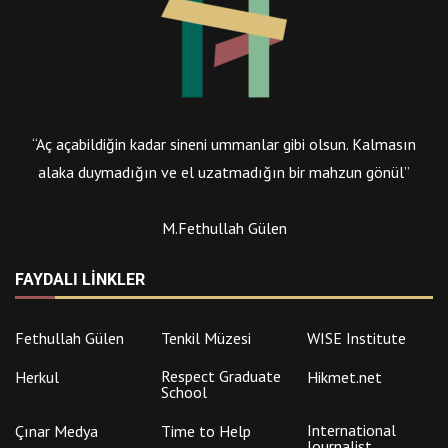
“Aç açabildiğin kadar sineni ummanlar gibi olsun. Kalmasın
alaka duymadığın ve el uzatmadığın bir mahzun gönül”
M.Fethullah Gülen
FAYDALI LINKLER
Fethullah Gülen
Tenkil Müzesi
WISE Institute
Respect Graduate
Herkul
Hikmet.net
School
International
Çınar Medya
Time to Help
Journalist