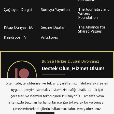
The Journalist and
Çağlayan Dergisi
Süreyya Yayınları
Writers
Foundation
The Alliance for
Kitap Dünyası EU
Seçme Dualar
Shared Values
Raindrops TV
Antstores
Bu Sesi Herkes Duysun Diyorsanız
Destek Olun, Hizmet Olsun!
PATREON
üzerinden sitemize bağışta
Sitemizde, tercihlerinizi ve tekrar ziyaretlerinizi hatırlayarak size en
bulanabilirsiniz.
uygun deneyimi sunmak ve sitemizin trafiği analiz etmek için
çerezleri ve benzeri teknolojileri kullanıyoruz. Tamam'a veya
sitemizde bulunan herhangi bir içeriğe tıklayarak bu ve benzer
© Telif Hakkı 2023, Tüm Hakları Saklıdır |
@hizmetten.com
çerezlerin/teknolojilerin kullanımını kabul etmiş olursunuz.
Bize Ulaşın
Taziye Defteri