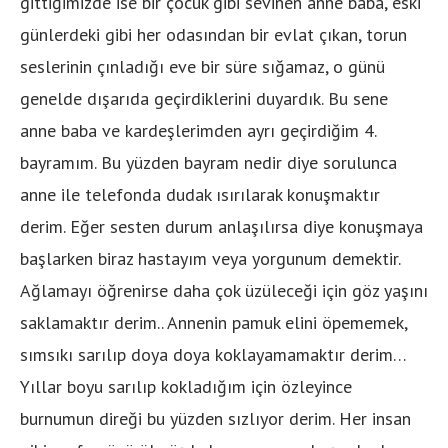
gittiğimizde ise bir çocuk gibi sevinen anne baba, eski
günlerdeki gibi her odasından bir evlat çıkan, torun
seslerinin çınladığı eve bir süre sığamaz, o günü
genelde dışarıda geçirdiklerini duyardık. Bu sene
anne baba ve kardeşlerimden ayrı geçirdiğim 4.
bayramım. Bu yüzden bayram nedir diye sorulunca
anne ile telefonda dudak ısırılarak konuşmaktır
derim. Eğer sesten durum anlaşılırsa diye konuşmaya
başlarken biraz hastayım veya yorgunum demektir.
Ağlamayı öğrenirse daha çok üzüleceği için göz yaşını
saklamaktır derim.. Annenin pamuk elini öpememek,
sımsıkı sarılıp doya doya koklayamamaktır derim…
Yıllar boyu sarılıp kokladığım için özleyince
burnumun direği bu yüzden sızlıyor derim. Her insan