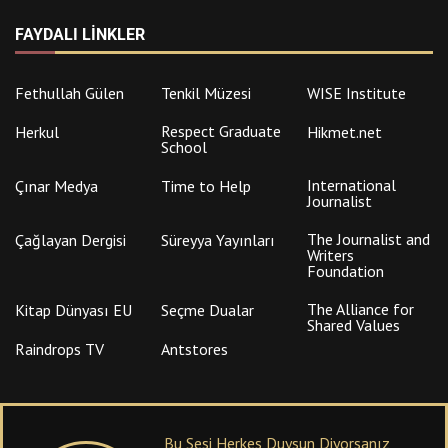
FAYDALI LINKLER
Fethullah Gülen
Tenkil Müzesi
WISE Institute
Respect Graduate
Herkul
Hikmet.net
School
International
Çınar Medya
Time to Help
Journalist
The Journalist and
Çağlayan Dergisi
Süreyya Yayınları
Writers
Foundation
The Alliance for
Kitap Dünyası EU
Seçme Dualar
Shared Values
Raindrops TV
Antstores
Bu Sesi Herkes Duysun Diyorsanız