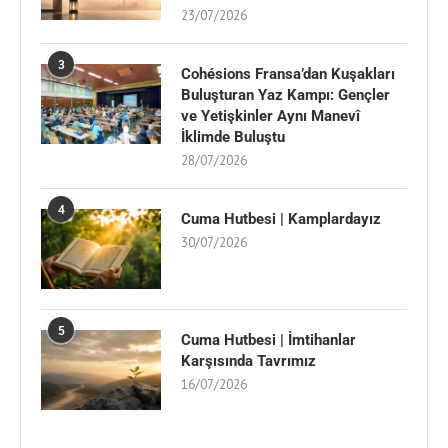
23/07/2026
3
Cohésions Fransa’dan Kuşakları
Buluşturan Yaz Kampı: Gençler
ve Yetişkinler Aynı Manevî
İklimde Buluştu
28/07/2026
4
Cuma Hutbesi | Kamplardayız
30/07/2026
5
Cuma Hutbesi | İmtihanlar
Karşısında Tavrımız
16/07/2026