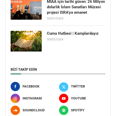
MIAA için tarihi güven: 26 Milyon
dolarlık İslam Sanatları Müzesi
projesi ISRA’ya emanet
30/07/2026
Cuma Hutbesi | Kamplardayız
30/07/2026
BIZI TAKIP EDIN
FACEBOOK
TWITTER
INSTAGRAM
YOUTUBE
SOUNDCLOUD
SPOTIFY