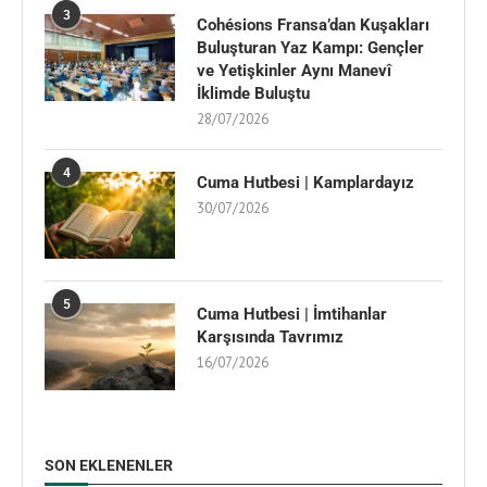
3
Cohésions Fransa’dan Kuşakları
Buluşturan Yaz Kampı: Gençler
ve Yetişkinler Aynı Manevî
İklimde Buluştu
28/07/2026
4
Cuma Hutbesi | Kamplardayız
30/07/2026
5
Cuma Hutbesi | İmtihanlar
Karşısında Tavrımız
16/07/2026
SON EKLENENLER