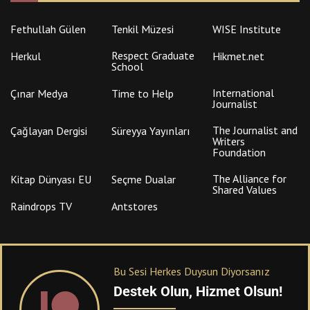
Fethullah Gülen
Tenkil Müzesi
WISE Institute
Respect Graduate
Herkul
Hikmet.net
School
International
Çınar Medya
Time to Help
Journalist
The Journalist and
Çağlayan Dergisi
Süreyya Yayınları
Writers
Foundation
The Alliance for
Kitap Dünyası EU
Seçme Dualar
Shared Values
Raindrops TV
Antstores
Bu Sesi Herkes Duysun Diyorsanız
Destek Olun, Hizmet Olsun!