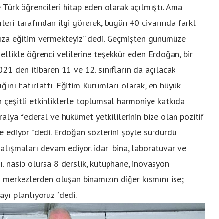
ürk öğrencileri hitap eden olarak açılmıştı. Ama
leri tarafından ilgi görerek, bugün 40 civarında farklı
mıza eğitim vermekteyiz” dedi. Geçmişten günümüze
ellikle öğrenci velilerine teşekkür eden Erdoğan, bir
1 den itibaren 11 ve 12. sınıfların da açılacak
ığını hatırlattı. Eğitim Kurumları olarak, en büyük
an çeşitli etkinliklerle toplumsal harmoniye katkıda
lya federal ve hükümet yetkililerinin bize olan pozitif
 ediyor ”dedi. Erdoğan sözlerini şöyle sürdürdü
lışmaları devam ediyor. idari bina, laboratuvar ve
. nasip olursa 8 derslik, kütüphane, inovasyon
ığı merkezlerden oluşan binamızın diğer kısmını ise;
ı planlıyoruz “dedi.