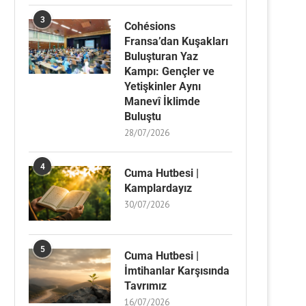
3
Cohésions
Fransa’dan Kuşakları
Buluşturan Yaz
Kampı: Gençler ve
Yetişkinler Aynı
Manevî İklimde
Buluştu
28/07/2026
4
Cuma Hutbesi |
Kamplardayız
30/07/2026
5
Cuma Hutbesi |
İmtihanlar Karşısında
Tavrımız
16/07/2026