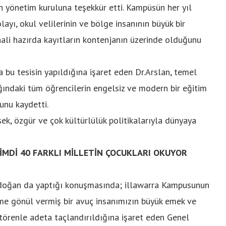
un yönetim kuruluna teşekkür etti. Kampüsün her yıl
yı, okul velilerinin ve bölge insanının büyük bir
ali hazırda kayıtların kontenjanın üzerinde olduğunu
a bu tesisin yapıldığına işaret eden Dr.Arslan, temel
ığındaki tüm öğrencilerin engelsiz ve modern bir eğitim
unu kaydetti.
sek, özgür ve çok kültürlülük politikalarıyla dünyaya
ŞİMDİ 40 FARKLI MİLLETİN ÇOCUKLARI OKUYOR
doğan da yaptığı konuşmasında; illawarra Kampusunun
me gönül vermiş bir avuç insanımızın büyük emek ve
u törenle adeta taçlandırıldığına işaret eden Genel