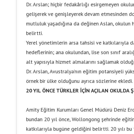
Dr. Arslan; hiçbir fedakârlığı esirgemeyen okul
gelişerek ve genişleyerek devam etmesinden dola
mutluluk yaşadığına da değinen Aslan, okulun h
belirtti.
Yerel yönetimlerin arsa tahsisi ve katkılarıyla d
hedeflerinin; ana okulundan, lise son sınıf aral
alt yapısıyla hizmet almalarını sağlamak olduğ
Dr. Arslan, Avustralya’nın eğitim potansiyeli yük
örnek bir ülke olduğunu ayrıca sözlerine ekledi.
20 YIL ÖNCE TÜRKLER İÇİN AÇILAN OKULDA 
Amity Eğitim Kurumları Genel Müdürü Deniz Er
bundan 20 yıl önce, Wollongong şehrinde eğiti
katkılarıyla bugüne geldiğini belirtti. 20 yılı b