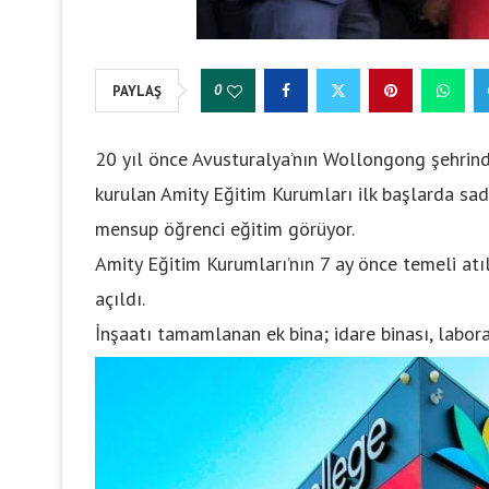
0
PAYLAŞ
20 yıl önce Avusturalya’nın Wollongong şehrind
kurulan Amity Eğitim Kurumları ilk başlarda sad
mensup öğrenci eğitim görüyor.
Amity Eğitim Kurumları’nın 7 ay önce temeli atı
açıldı.
İnşaatı tamamlanan ek bina; idare binası, labor