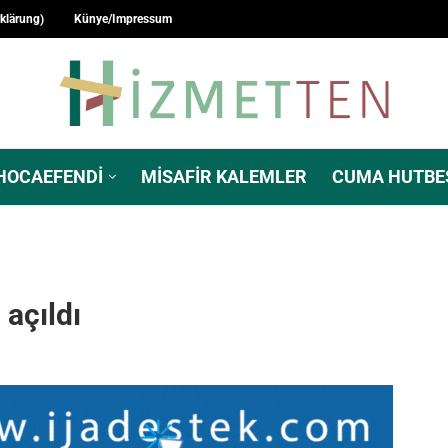
rklärung)
Künye/Impressum
HOCAEFENDI
MISAFIR KALEMLER
CUMA HUTBE
 açıldı