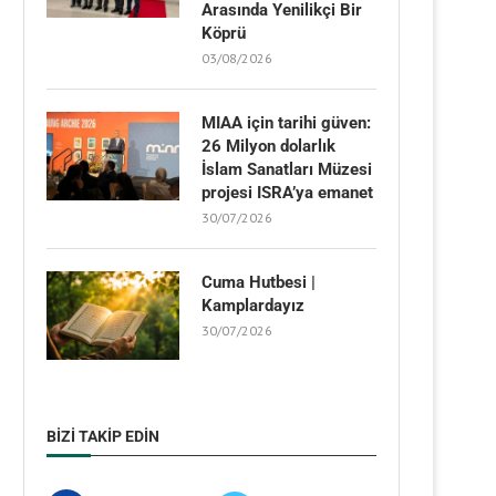
Arasında Yenilikçi Bir
Köprü
03/08/2026
MIAA için tarihi güven:
26 Milyon dolarlık
İslam Sanatları Müzesi
projesi ISRA’ya emanet
30/07/2026
Cuma Hutbesi |
Kamplardayız
30/07/2026
BIZI TAKIP EDIN