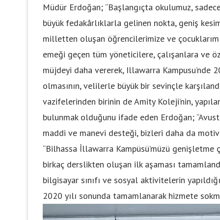
Müdür Erdoğan; “Başlangıçta okulumuz, sadece T
büyük fedakârlıklarla gelinen nokta, geniş kesim
milletten oluşan öğrencilerimize ve çocukları
emeği geçen tüm yöneticilere, çalışanlara ve öz
müjdeyi daha vererek, Illawarra Kampusu’nde 202
olmasının, velilerle büyük bir sevinçle karşıland
vazifelerinden birinin de Amity Koleji’nin, yapıl
bulunmak olduğunu ifade eden Erdoğan; “Avustra
maddi ve manevi desteği, bizleri daha da motive
“Bilhassa İllawarra Kampüsü’müzü genişletme ça
birkaç derslikten oluşan ilk aşaması tamamlandı
bilgisayar sınıfı ve sosyal aktivitelerin yapıld
2020 yılı sonunda tamamlanarak hizmete sokmay