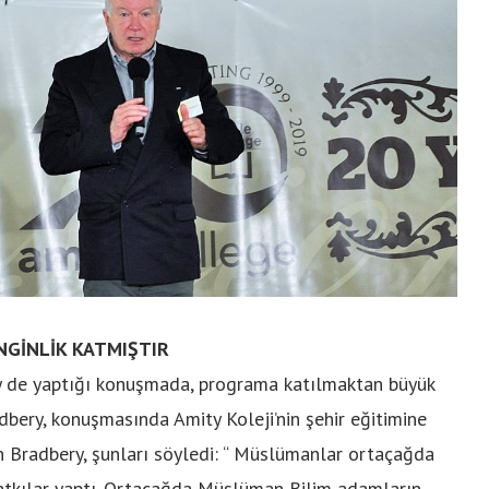
GİNLİK KATMIŞTIR
 de yaptığı konuşmada, programa katılmaktan büyük
bery, konuşmasında Amity Koleji’nin şehir eğitimine
an Bradbery, şunları söyledi: “ Müslümanlar ortaçağda
atkılar yaptı. Ortaçağda Müslüman Bilim adamların