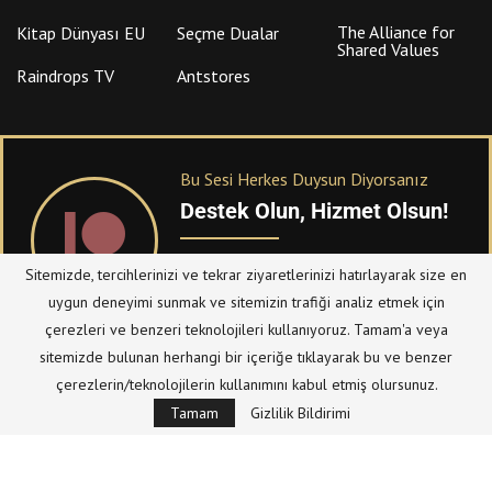
The Alliance for
Kitap Dünyası EU
Seçme Dualar
Shared Values
Raindrops TV
Antstores
Bu Sesi Herkes Duysun Diyorsanız
Destek Olun, Hizmet Olsun!
PATREON
üzerinden sitemize bağışta
Sitemizde, tercihlerinizi ve tekrar ziyaretlerinizi hatırlayarak size en
bulanabilirsiniz.
uygun deneyimi sunmak ve sitemizin trafiği analiz etmek için
çerezleri ve benzeri teknolojileri kullanıyoruz. Tamam'a veya
sitemizde bulunan herhangi bir içeriğe tıklayarak bu ve benzer
© Telif Hakkı 2023, Tüm Hakları Saklıdır |
@hizmetten.com
çerezlerin/teknolojilerin kullanımını kabul etmiş olursunuz.
Bize Ulaşın
Taziye Defteri
Tamam
Gizlilik Bildirimi
Gizlilik Politikası (Datenschutzerklärung)
Künye/Impressum