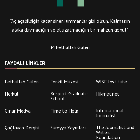
“Aç açabildiğin kadar sineni ummanlar gibi olsun. Kalmasın
alaka duymadığın ve el uzatmadığın bir mahzun gönül”
M.Fethullah Gülen
FAYDALI LINKLER
Fethullah Gülen
Tenkil Müzesi
WISE Institute
Respect Graduate
Herkul
Hikmet.net
School
International
Çınar Medya
Time to Help
Journalist
The Journalist and
Çağlayan Dergisi
Süreyya Yayınları
Writers
Foundation