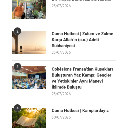
28/07/2026
2
Cuma Hutbesi | Zulüm ve Zulme
Karşı Allah’ın (c.c.) Adeti
Sübhaniyesi
23/07/2026
3
Cohésions Fransa’dan Kuşakları
Buluşturan Yaz Kampı: Gençler
ve Yetişkinler Aynı Manevî
İklimde Buluştu
28/07/2026
4
Cuma Hutbesi | Kamplardayız
30/07/2026