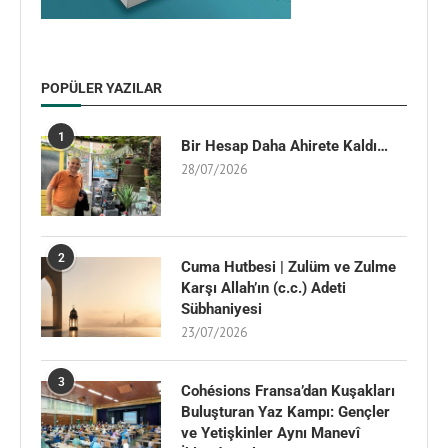
POPÜLER YAZILAR
1
Bir Hesap Daha Ahirete Kaldı…
28/07/2026
2
Cuma Hutbesi | Zulüm ve Zulme
Karşı Allah’ın (c.c.) Adeti
Sübhaniyesi
23/07/2026
3
Cohésions Fransa’dan Kuşakları
Buluşturan Yaz Kampı: Gençler
ve Yetişkinler Aynı Manevî