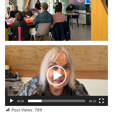
Video
oynatıcı
00:00
00:13
Post Views:
789