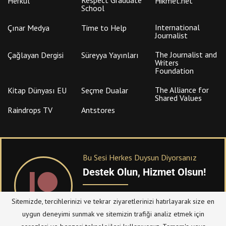
Herkul
Hikmet.net
School
International
Çınar Medya
Time to Help
Journalist
The Journalist and
Çağlayan Dergisi
Süreyya Yayınları
Writers
Foundation
The Alliance for
Kitap Dünyası EU
Seçme Dualar
Shared Values
Raindrops TV
Antstores
Bu Sesi Herkes Duysun Diyorsanız
Destek Olun, Hizmet Olsun!
PATREON
üzerinden sitemize bağışta
Sitemizde, tercihlerinizi ve tekrar ziyaretlerinizi hatırlayarak size en
bulanabilirsiniz.
uygun deneyimi sunmak ve sitemizin trafiği analiz etmek için