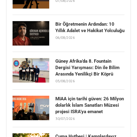
07/08/2026
Bir Öğretmenin Ardından: 10
Yıllık Adalet ve Hakikat Yolculuğu
06/08/2026
Güney Afrika’da 8. Fountain
Dergisi Yarışması: Din ile Bilim
Arasında Yenilikçi Bir Köprü
03/08/2026
MIAA için tarihi güven: 26 Milyon
dolarlık İslam Sanatları Müzesi
projesi ISRA’ya emanet
30/07/2026
Cuma Hutbesi | Kamplardayız