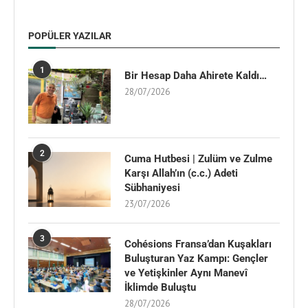
POPÜLER YAZILAR
1
Bir Hesap Daha Ahirete Kaldı…
28/07/2026
2
Cuma Hutbesi | Zulüm ve Zulme
Karşı Allah’ın (c.c.) Adeti
Sübhaniyesi
23/07/2026
3
Cohésions Fransa’dan Kuşakları
Buluşturan Yaz Kampı: Gençler
ve Yetişkinler Aynı Manevî
İklimde Buluştu
28/07/2026