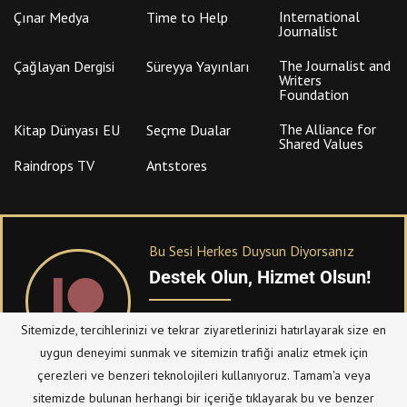
International
Çınar Medya
Time to Help
Journalist
The Journalist and
Çağlayan Dergisi
Süreyya Yayınları
Writers
Foundation
The Alliance for
Kitap Dünyası EU
Seçme Dualar
Shared Values
Raindrops TV
Antstores
Bu Sesi Herkes Duysun Diyorsanız
Destek Olun, Hizmet Olsun!
PATREON
üzerinden sitemize bağışta
Sitemizde, tercihlerinizi ve tekrar ziyaretlerinizi hatırlayarak size en
bulanabilirsiniz.
uygun deneyimi sunmak ve sitemizin trafiği analiz etmek için
çerezleri ve benzeri teknolojileri kullanıyoruz. Tamam'a veya
sitemizde bulunan herhangi bir içeriğe tıklayarak bu ve benzer