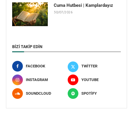
Cuma Hutbesi | Kamplardayız
30/07/2026
BIZI TAKIP EDIN
FACEBOOK
TWITTER
INSTAGRAM
YOUTUBE
SOUNDCLOUD
SPOTIFY