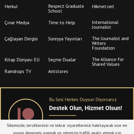
Respect Graduate
Herkul
Hikmet.net
School
International
Çınar Medya
Time to Help
Journalist
The Journalist and
Çağlayan Dergisi
Süreyya Yayınları
Writers
Foundation
The Alliance for
Kitap Dünyası EU
Seçme Dualar
Shared Values
Raindrops TV
Antstores
Bu Sesi Herkes Duysun Diyorsanız
Destek Olun, Hizmet Olsun!
PATREON
üzerinden sitemize bağışta
Sitemizde, tercihlerinizi ve tekrar ziyaretlerinizi hatırlayarak size en
bulanabilirsiniz.
uygun deneyimi sunmak ve sitemizin trafiği analiz etmek için