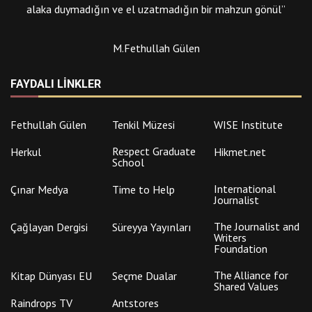
alaka duymadığın ve el uzatmadığın bir mahzun gönül”
M.Fethullah Gülen
FAYDALI LINKLER
Fethullah Gülen
Tenkil Müzesi
WISE Institute
Respect Graduate
Herkul
Hikmet.net
School
International
Çınar Medya
Time to Help
Journalist
The Journalist and
Çağlayan Dergisi
Süreyya Yayınları
Writers
Foundation
The Alliance for
Kitap Dünyası EU
Seçme Dualar
Shared Values
Raindrops TV
Antstores