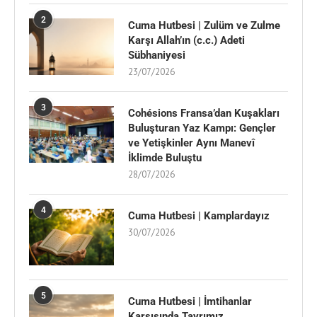
2
Cuma Hutbesi | Zulüm ve Zulme
Karşı Allah’ın (c.c.) Adeti
Sübhaniyesi
23/07/2026
3
Cohésions Fransa’dan Kuşakları
Buluşturan Yaz Kampı: Gençler
ve Yetişkinler Aynı Manevî
İklimde Buluştu
28/07/2026
4
Cuma Hutbesi | Kamplardayız
30/07/2026
5
Cuma Hutbesi | İmtihanlar
Karşısında Tavrımız