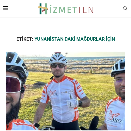
ETIKET:
YUNANISTAN’DAKI MAĞDURLAR İÇIN