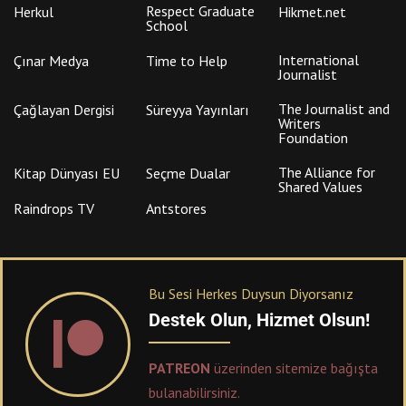
Respect Graduate
Herkul
Hikmet.net
School
International
Çınar Medya
Time to Help
Journalist
The Journalist and
Çağlayan Dergisi
Süreyya Yayınları
Writers
Foundation
The Alliance for
Kitap Dünyası EU
Seçme Dualar
Shared Values
Raindrops TV
Antstores
Bu Sesi Herkes Duysun Diyorsanız
Destek Olun, Hizmet Olsun!
PATREON
üzerinden sitemize bağışta
bulanabilirsiniz.