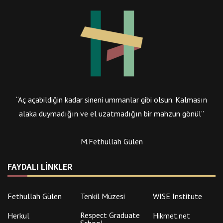
“Aç açabildiğin kadar sineni ummanlar gibi olsun. Kalmasın
alaka duymadığın ve el uzatmadığın bir mahzun gönül”
M.Fethullah Gülen
FAYDALI LINKLER
Fethullah Gülen
Tenkil Müzesi
WISE Institute
Respect Graduate
Herkul
Hikmet.net
School