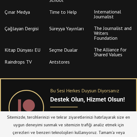
International
Çınar Medya
Time to Help
Journalist
The Journalist and
Çağlayan Dergisi
Süreyya Yayınları
Writers
Foundation
The Alliance for
Kitap Dünyası EU
Seçme Dualar
Shared Values
Raindrops TV
Antstores
Bu Sesi Herkes Duysun Diyorsanız
Destek Olun, Hizmet Olsun!
PATREON
üzerinden sitemize bağışta
Sitemizde, tercihlerinizi ve tekrar ziyaretlerinizi hatırlayarak size en
bulanabilirsiniz.
uygun deneyimi sunmak ve sitemizin trafiği analiz etmek için
çerezleri ve benzeri teknolojileri kullanıyoruz. Tamam'a veya