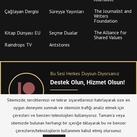
The Journalist and
Çağlayan Dergisi
Süreyya Yayınları
Writers
Foundation
The Alliance for
Kitap Dünyası EU
Seçme Dualar
Shared Values
Raindrops TV
Antstores
Bu Sesi Herkes Duysun Diyorsanız
Destek Olun, Hizmet Olsun!
PATREON
üzerinden sitemize bağışta
Sitemizde, tercihlerinizi ve tekrar ziyaretlerinizi hatırlayarak size en
bulanabilirsiniz.
uygun deneyimi sunmak ve sitemizin trafiği analiz etmek için
çerezleri ve benzeri teknolojileri kullanıyoruz. Tamam'a veya
sitemizde bulunan herhangi bir içeriğe tıklayarak bu ve benzer
© Telif Hakkı 2023, Tüm Hakları Saklıdır |
@hizmetten.com
çerezlerin/teknolojilerin kullanımını kabul etmiş olursunuz.
Bize Ulaşın
Taziye Defteri