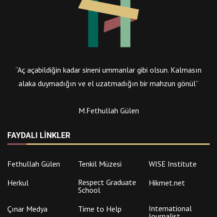
“Aç açabildiğin kadar sineni ummanlar gibi olsun. Kalmasın
alaka duymadığın ve el uzatmadığın bir mahzun gönül”
M.Fethullah Gülen
FAYDALI LINKLER
Fethullah Gülen
Tenkil Müzesi
WISE Institute
Respect Graduate
Herkul
Hikmet.net
School
International
Çınar Medya
Time to Help
Journalist