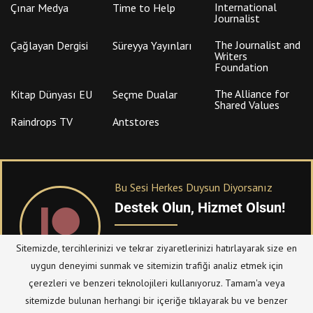
International
Çınar Medya
Time to Help
Journalist
The Journalist and
Çağlayan Dergisi
Süreyya Yayınları
Writers
Foundation
The Alliance for
Kitap Dünyası EU
Seçme Dualar
Shared Values
Raindrops TV
Antstores
Bu Sesi Herkes Duysun Diyorsanız
Destek Olun, Hizmet Olsun!
PATREON
üzerinden sitemize bağışta
Sitemizde, tercihlerinizi ve tekrar ziyaretlerinizi hatırlayarak size en
bulanabilirsiniz.
uygun deneyimi sunmak ve sitemizin trafiği analiz etmek için
çerezleri ve benzeri teknolojileri kullanıyoruz. Tamam'a veya
sitemizde bulunan herhangi bir içeriğe tıklayarak bu ve benzer
© Telif Hakkı 2023, Tüm Hakları Saklıdır |
@hizmetten.com