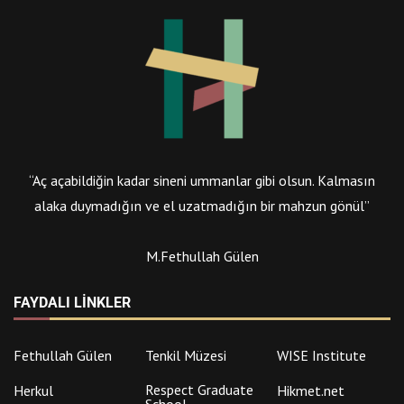
“Aç açabildiğin kadar sineni ummanlar gibi olsun. Kalmasın
alaka duymadığın ve el uzatmadığın bir mahzun gönül”
M.Fethullah Gülen
FAYDALI LINKLER
Fethullah Gülen
Tenkil Müzesi
WISE Institute
Respect Graduate
Herkul
Hikmet.net
School