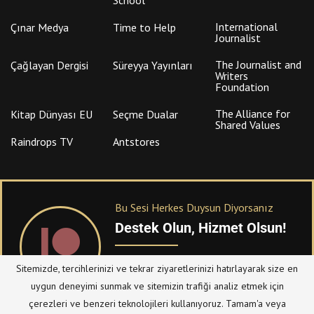
International
Çınar Medya
Time to Help
Journalist
The Journalist and
Çağlayan Dergisi
Süreyya Yayınları
Writers
Foundation
The Alliance for
Kitap Dünyası EU
Seçme Dualar
Shared Values
Raindrops TV
Antstores
Bu Sesi Herkes Duysun Diyorsanız
Destek Olun, Hizmet Olsun!
PATREON
üzerinden sitemize bağışta
Sitemizde, tercihlerinizi ve tekrar ziyaretlerinizi hatırlayarak size en
bulanabilirsiniz.
uygun deneyimi sunmak ve sitemizin trafiği analiz etmek için
çerezleri ve benzeri teknolojileri kullanıyoruz. Tamam'a veya