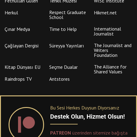
Fethullah Gülen
Tenkil Müzesi
WISE Institute
Respect Graduate
Herkul
Hikmet.net
School
International
Çınar Medya
Time to Help
Journalist
The Journalist and
Çağlayan Dergisi
Süreyya Yayınları
Writers
Foundation
The Alliance for
Kitap Dünyası EU
Seçme Dualar
Shared Values
Raindrops TV
Antstores
Bu Sesi Herkes Duysun Diyorsanız
Destek Olun, Hizmet Olsun!
PATREON
üzerinden sitemize bağışta