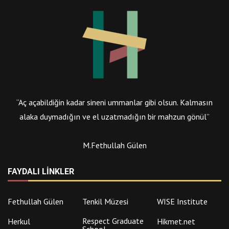
“Aç açabildiğin kadar sineni ummanlar gibi olsun. Kalmasın
alaka duymadığın ve el uzatmadığın bir mahzun gönül”
M.Fethullah Gülen
FAYDALI LINKLER
Fethullah Gülen
Tenkil Müzesi
WISE Institute
Respect Graduate
Herkul
Hikmet.net
School