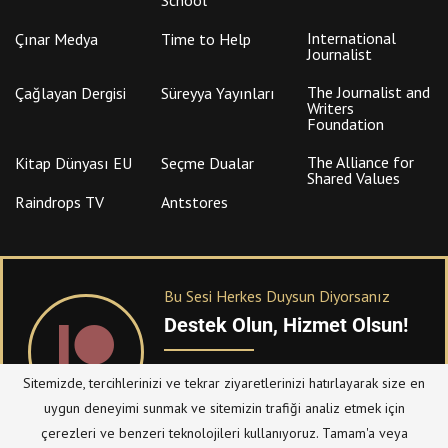
International
Çınar Medya
Time to Help
Journalist
The Journalist and
Çağlayan Dergisi
Süreyya Yayınları
Writers
Foundation
The Alliance for
Kitap Dünyası EU
Seçme Dualar
Shared Values
Raindrops TV
Antstores
Bu Sesi Herkes Duysun Diyorsanız
Destek Olun, Hizmet Olsun!
PATREON
üzerinden sitemize bağışta
Sitemizde, tercihlerinizi ve tekrar ziyaretlerinizi hatırlayarak size en
bulanabilirsiniz.
uygun deneyimi sunmak ve sitemizin trafiği analiz etmek için
çerezleri ve benzeri teknolojileri kullanıyoruz. Tamam'a veya