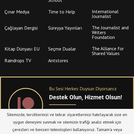
International
Çınar Medya
Time to Help
Journalist
The Journalist and
Çağlayan Dergisi
Süreyya Yayınları
Writers
Foundation
The Alliance for
Kitap Dünyası EU
Seçme Dualar
Shared Values
Raindrops TV
Antstores
Bu Sesi Herkes Duysun Diyorsanız
Destek Olun, Hizmet Olsun!
PATREON
üzerinden sitemize bağışta
Sitemizde, tercihlerinizi ve tekrar ziyaretlerinizi hatırlayarak size en
bulanabilirsiniz.
uygun deneyimi sunmak ve sitemizin trafiği analiz etmek için
çerezleri ve benzeri teknolojileri kullanıyoruz. Tamam'a veya