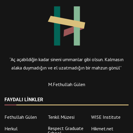
“Aç açabildiğin kadar sineni ummanlar gibi olsun. Kalmasın
alaka duymadığın ve el uzatmadığın bir mahzun gönül”
M.Fethullah Gülen
FAYDALI LINKLER
Fethullah Gülen
Tenkil Müzesi
WISE Institute
Respect Graduate
Herkul
Hikmet.net
School