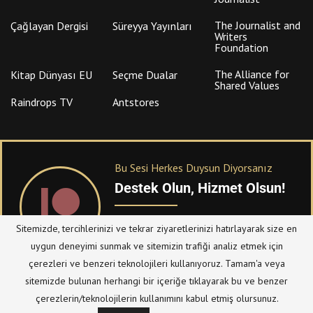
The Journalist and
Çağlayan Dergisi
Süreyya Yayınları
Writers
Foundation
The Alliance for
Kitap Dünyası EU
Seçme Dualar
Shared Values
Raindrops TV
Antstores
Bu Sesi Herkes Duysun Diyorsanız
Destek Olun, Hizmet Olsun!
PATREON
üzerinden sitemize bağışta
Sitemizde, tercihlerinizi ve tekrar ziyaretlerinizi hatırlayarak size en
bulanabilirsiniz.
uygun deneyimi sunmak ve sitemizin trafiği analiz etmek için
çerezleri ve benzeri teknolojileri kullanıyoruz. Tamam'a veya
sitemizde bulunan herhangi bir içeriğe tıklayarak bu ve benzer
© Telif Hakkı 2023, Tüm Hakları Saklıdır |
@hizmetten.com
çerezlerin/teknolojilerin kullanımını kabul etmiş olursunuz.
Bize Ulaşın
Taziye Defteri