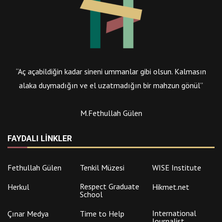
“Aç açabildiğin kadar sineni ummanlar gibi olsun. Kalmasın
alaka duymadığın ve el uzatmadığın bir mahzun gönül”
M.Fethullah Gülen
FAYDALI LINKLER
Fethullah Gülen
Tenkil Müzesi
WISE Institute
Respect Graduate
Herkul
Hikmet.net
School
International
Çınar Medya
Time to Help
Journalist