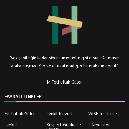
“Aç açabildiğin kadar sineni ummanlar gibi olsun. Kalmasın
alaka duymadığın ve el uzatmadığın bir mahzun gönül”
M.Fethullah Gülen
FAYDALI LINKLER
Fethullah Gülen
Tenkil Müzesi
WISE Institute
Respect Graduate
Herkul
Hikmet.net
School