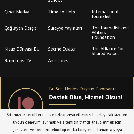
International
Çınar Medya
Time to Help
Journalist
The Journalist and
Çağlayan Dergisi
Süreyya Yayınları
Writers
Foundation
The Alliance for
Kitap Dünyası EU
Seçme Dualar
Shared Values
Raindrops TV
Antstores
Bu Sesi Herkes Duysun Diyorsanız
Destek Olun, Hizmet Olsun!
PATREON
üzerinden sitemize bağışta
Sitemizde, tercihlerinizi ve tekrar ziyaretlerinizi hatırlayarak size en
bulanabilirsiniz.
uygun deneyimi sunmak ve sitemizin trafiği analiz etmek için
çerezleri ve benzeri teknolojileri kullanıyoruz. Tamam'a veya