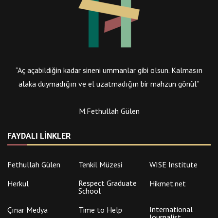
“Aç açabildiğin kadar sineni ummanlar gibi olsun. Kalmasın
alaka duymadığın ve el uzatmadığın bir mahzun gönül”
M.Fethullah Gülen
FAYDALI LINKLER
Fethullah Gülen
Tenkil Müzesi
WISE Institute
Respect Graduate
Herkul
Hikmet.net
School
International
Çınar Medya
Time to Help
Journalist