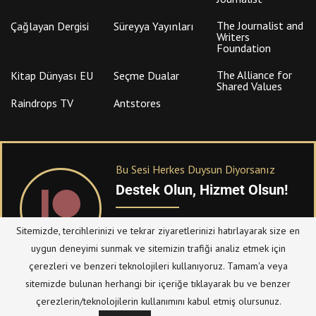
The Journalist and
Çağlayan Dergisi
Süreyya Yayınları
Writers
Foundation
The Alliance for
Kitap Dünyası EU
Seçme Dualar
Shared Values
Raindrops TV
Antstores
Bu Sesi Herkes Duysun Diyorsanız
Destek Olun, Hizmet Olsun!
PATREON
üzerinden sitemize bağışta
Sitemizde, tercihlerinizi ve tekrar ziyaretlerinizi hatırlayarak size en
bulanabilirsiniz.
uygun deneyimi sunmak ve sitemizin trafiği analiz etmek için
çerezleri ve benzeri teknolojileri kullanıyoruz. Tamam'a veya
sitemizde bulunan herhangi bir içeriğe tıklayarak bu ve benzer
© Telif Hakkı 2023, Tüm Hakları Saklıdır |
@hizmetten.com
çerezlerin/teknolojilerin kullanımını kabul etmiş olursunuz.
Bize Ulaşın
Taziye Defteri