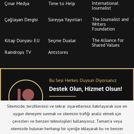
International
Çınar Medya
Time to Help
Journalist
The Journalist and
Çağlayan Dergisi
Süreyya Yayınları
Writers
Foundation
The Alliance for
Kitap Dünyası EU
Seçme Dualar
Shared Values
Raindrops TV
Antstores
Bu Sesi Herkes Duysun Diyorsanız
Destek Olun, Hizmet Olsun!
PATREON
üzerinden sitemize bağışta
Sitemizde, tercihlerinizi ve tekrar ziyaretlerinizi hatırlayarak size en
bulanabilirsiniz.
uygun deneyimi sunmak ve sitemizin trafiği analiz etmek için
çerezleri ve benzeri teknolojileri kullanıyoruz. Tamam'a veya
sitemizde bulunan herhangi bir içeriğe tıklayarak bu ve benzer
© Telif Hakkı 2023, Tüm Hakları Saklıdır |
@hizmetten.com