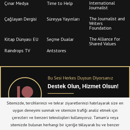
International
Çınar Medya
Time to Help
Journalist
The Journalist and
Çağlayan Dergisi
Süreyya Yayınları
Writers
Foundation
The Alliance for
Kitap Dünyası EU
Seçme Dualar
Shared Values
Raindrops TV
Antstores
Bu Sesi Herkes Duysun Diyorsanız
Destek Olun, Hizmet Olsun!
PATREON
üzerinden sitemize bağışta
Sitemizde, tercihlerinizi ve tekrar ziyaretlerinizi hatırlayarak size en
bulanabilirsiniz.
uygun deneyimi sunmak ve sitemizin trafiği analiz etmek için
çerezleri ve benzeri teknolojileri kullanıyoruz. Tamam'a veya
sitemizde bulunan herhangi bir içeriğe tıklayarak bu ve benzer
© Telif Hakkı 2023, Tüm Hakları Saklıdır |
@hizmetten.com