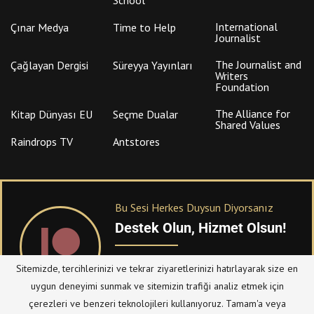
International
Çınar Medya
Time to Help
Journalist
The Journalist and
Çağlayan Dergisi
Süreyya Yayınları
Writers
Foundation
The Alliance for
Kitap Dünyası EU
Seçme Dualar
Shared Values
Raindrops TV
Antstores
Bu Sesi Herkes Duysun Diyorsanız
Destek Olun, Hizmet Olsun!
PATREON
üzerinden sitemize bağışta
Sitemizde, tercihlerinizi ve tekrar ziyaretlerinizi hatırlayarak size en
bulanabilirsiniz.
uygun deneyimi sunmak ve sitemizin trafiği analiz etmek için
çerezleri ve benzeri teknolojileri kullanıyoruz. Tamam'a veya