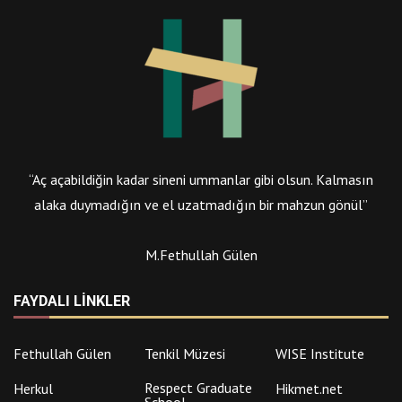
“Aç açabildiğin kadar sineni ummanlar gibi olsun. Kalmasın
alaka duymadığın ve el uzatmadığın bir mahzun gönül”
M.Fethullah Gülen
FAYDALI LINKLER
Fethullah Gülen
Tenkil Müzesi
WISE Institute
Respect Graduate
Herkul
Hikmet.net
School