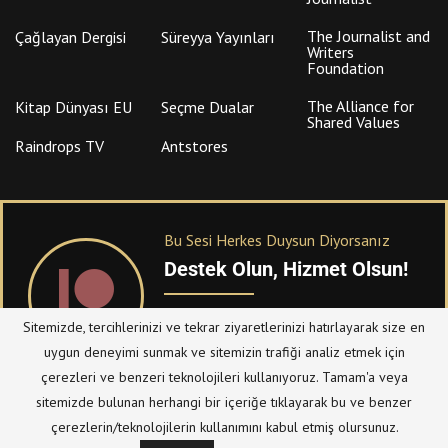
The Journalist and
Çağlayan Dergisi
Süreyya Yayınları
Writers
Foundation
The Alliance for
Kitap Dünyası EU
Seçme Dualar
Shared Values
Raindrops TV
Antstores
Bu Sesi Herkes Duysun Diyorsanız
Destek Olun, Hizmet Olsun!
PATREON
üzerinden sitemize bağışta
Sitemizde, tercihlerinizi ve tekrar ziyaretlerinizi hatırlayarak size en
bulanabilirsiniz.
uygun deneyimi sunmak ve sitemizin trafiği analiz etmek için
çerezleri ve benzeri teknolojileri kullanıyoruz. Tamam'a veya
sitemizde bulunan herhangi bir içeriğe tıklayarak bu ve benzer
© Telif Hakkı 2023, Tüm Hakları Saklıdır |
@hizmetten.com
çerezlerin/teknolojilerin kullanımını kabul etmiş olursunuz.
Bize Ulaşın
Taziye Defteri