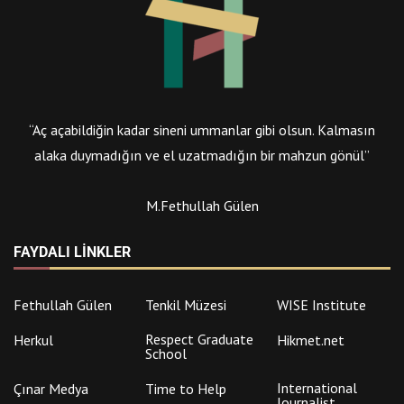
“Aç açabildiğin kadar sineni ummanlar gibi olsun. Kalmasın
alaka duymadığın ve el uzatmadığın bir mahzun gönül”
M.Fethullah Gülen
FAYDALI LINKLER
Fethullah Gülen
Tenkil Müzesi
WISE Institute
Respect Graduate
Herkul
Hikmet.net
School
International
Çınar Medya
Time to Help
Journalist