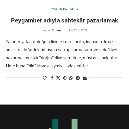
MISAFIR KALEMLER
Peygamber adıyla sahtekâr pazarlamak
Yazar
Mizan
19/11/2019
Yalanın yalan olduğu bilinirse tesiri kırılır, inananı olmaz;
ancak o, doğruluk urbasına sarılıp sarmalanır ve sıddîkiyet
pazarına, mutlak “doğru” diye sürülürse, müşterisi pek olur.
Hele buna, “din” kisvesi giymiş taylasanlılar …