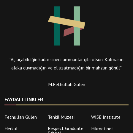
“Aç açabildiğin kadar sineni ummanlar gibi olsun. Kalmasın
alaka duymadığın ve el uzatmadığın bir mahzun gönül”
M.Fethullah Gülen
FAYDALI LINKLER
Fethullah Gülen
Tenkil Müzesi
WISE Institute
Respect Graduate
Herkul
Hikmet.net
School