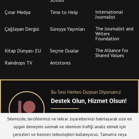
International
Çınar Medya
Time to Help
Journalist
The Journalist and
Çağlayan Dergisi
Süreyya Yayınları
Writers
Foundation
The Alliance for
Kitap Dünyası EU
Seçme Dualar
Shared Values
Raindrops TV
Antstores
Bu Sesi Herkes Duysun Diyorsanız
Destek Olun, Hizmet Olsun!
PATREON
üzerinden sitemize bağışta
Sitemizde, tercihlerinizi ve tekrar ziyaretlerinizi hatırlayarak size en
bulanabilirsiniz.
uygun deneyimi sunmak ve sitemizin trafiği analiz etmek için
çerezleri ve benzeri teknolojileri kullanıyoruz. Tamam'a veya