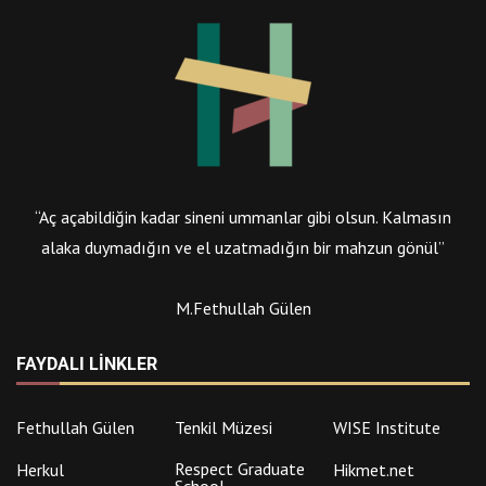
“Aç açabildiğin kadar sineni ummanlar gibi olsun. Kalmasın
alaka duymadığın ve el uzatmadığın bir mahzun gönül”
M.Fethullah Gülen
FAYDALI LINKLER
Fethullah Gülen
Tenkil Müzesi
WISE Institute
Respect Graduate
Herkul
Hikmet.net
School