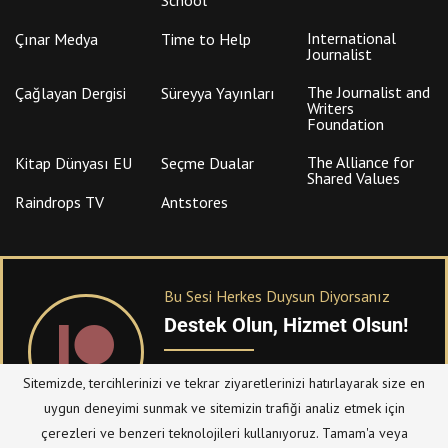
International
Çınar Medya
Time to Help
Journalist
The Journalist and
Çağlayan Dergisi
Süreyya Yayınları
Writers
Foundation
The Alliance for
Kitap Dünyası EU
Seçme Dualar
Shared Values
Raindrops TV
Antstores
Bu Sesi Herkes Duysun Diyorsanız
Destek Olun, Hizmet Olsun!
PATREON
üzerinden sitemize bağışta
Sitemizde, tercihlerinizi ve tekrar ziyaretlerinizi hatırlayarak size en
bulanabilirsiniz.
uygun deneyimi sunmak ve sitemizin trafiği analiz etmek için
çerezleri ve benzeri teknolojileri kullanıyoruz. Tamam'a veya