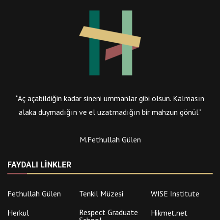
“Aç açabildiğin kadar sineni ummanlar gibi olsun. Kalmasın
alaka duymadığın ve el uzatmadığın bir mahzun gönül”
M.Fethullah Gülen
FAYDALI LINKLER
Fethullah Gülen
Tenkil Müzesi
WISE Institute
Respect Graduate
Herkul
Hikmet.net
School