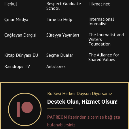
Respect Graduate
Herkul
Hikmet.net
School
International
Çınar Medya
Time to Help
Journalist
The Journalist and
Çağlayan Dergisi
Süreyya Yayınları
Writers
Foundation
The Alliance for
Kitap Dünyası EU
Seçme Dualar
Shared Values
Raindrops TV
Antstores
Bu Sesi Herkes Duysun Diyorsanız
Destek Olun, Hizmet Olsun!
PATREON
üzerinden sitemize bağışta
bulanabilirsiniz.