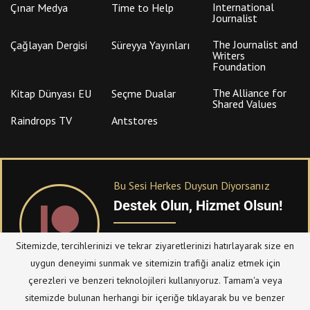
International
Çınar Medya
Time to Help
Journalist
The Journalist and
Çağlayan Dergisi
Süreyya Yayınları
Writers
Foundation
The Alliance for
Kitap Dünyası EU
Seçme Dualar
Shared Values
Raindrops TV
Antstores
Bu Sesi Herkes Duysun Diyorsanız
Destek Olun, Hizmet Olsun!
PATREON
üzerinden sitemize bağışta
Sitemizde, tercihlerinizi ve tekrar ziyaretlerinizi hatırlayarak size en
bulanabilirsiniz.
uygun deneyimi sunmak ve sitemizin trafiği analiz etmek için
çerezleri ve benzeri teknolojileri kullanıyoruz. Tamam'a veya
sitemizde bulunan herhangi bir içeriğe tıklayarak bu ve benzer
© Telif Hakkı 2023, Tüm Hakları Saklıdır |
@hizmetten.com