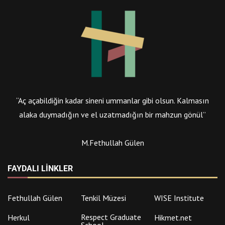
“Aç açabildiğin kadar sineni ummanlar gibi olsun. Kalmasın
alaka duymadığın ve el uzatmadığın bir mahzun gönül”
M.Fethullah Gülen
FAYDALI LINKLER
Fethullah Gülen
Tenkil Müzesi
WISE Institute
Respect Graduate
Herkul
Hikmet.net
School