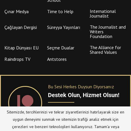
International
Çınar Medya
Time to Help
Journalist
The Journalist and
Çağlayan Dergisi
Süreyya Yayınları
Writers
Foundation
The Alliance for
Kitap Dünyası EU
Seçme Dualar
Shared Values
Raindrops TV
Antstores
Bu Sesi Herkes Duysun Diyorsanız
Destek Olun, Hizmet Olsun!
PATREON
üzerinden sitemize bağışta
Sitemizde, tercihlerinizi ve tekrar ziyaretlerinizi hatırlayarak size en
bulanabilirsiniz.
uygun deneyimi sunmak ve sitemizin trafiği analiz etmek için
çerezleri ve benzeri teknolojileri kullanıyoruz. Tamam'a veya