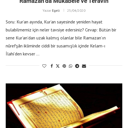
Ramazan’da Mukabele ve Teravih
Yazar
Egeli
25/04/2020
Soru: Kur’an ayında, Kur’an sayesinde yeniden hayat
bulabilmemiz için neler tavsiye edersiniz? Cevap: Bütün bir
sene Kur’an’dan uzak kalmış olanlar bile Ramazan’ın
nûrefşân ikliminde ciddi bir susamışlık içinde Kelam-ı
İlahi’den kevser …