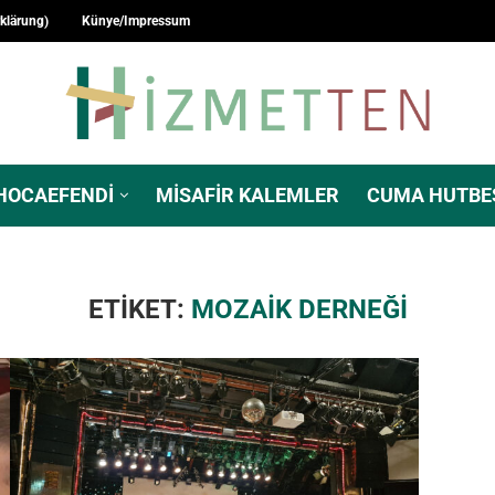
rklärung)
Künye/Impressum
HOCAEFENDI
MISAFIR KALEMLER
CUMA HUTBE
ETIKET:
MOZAIK DERNEĞI