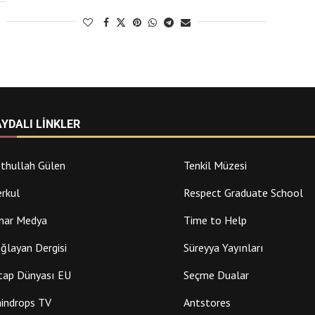
AYDALI LINKLER
thullah Gülen
Tenkil Müzesi
rkul
Respect Graduate School
nar Medya
Time to Help
ğlayan Dergisi
Süreyya Yayınları
tap Dünyası EU
Seçme Dualar
indrops TV
Antstores