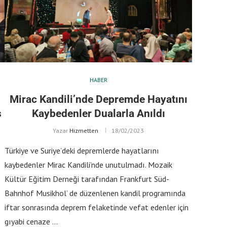
HABER
Mirac Kandili’nde Depremde Hayatını
ş
Kaybedenler Dualarla Anıldı
Yazar
Hizmetten
18/02/2023
Türkiye ve Suriye’deki depremlerde hayatlarını
kaybedenler Mirac Kandili’nde unutulmadı. Mozaik
Kültür Eğitim Derneği tarafından Frankfurt Süd-
Bahnhof Musikhol’ de düzenlenen kandil programında
iftar sonrasında deprem felaketinde vefat edenler için
gıyabi cenaze …