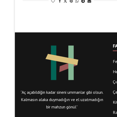
F
Fe
He
Çı
Ça
“Aç açabildiğin kadar sineni ummanlar gibi olsun.
Kalmasın alaka duymadığın ve el uzatmadığın
Ki
bir mahzun gönül”
Ra