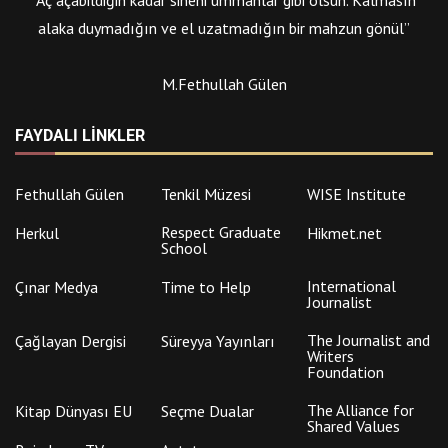
alaka duymadığın ve el uzatmadığın bir mahzun gönül”
M.Fethullah Gülen
FAYDALI LINKLER
Fethullah Gülen
Tenkil Müzesi
WISE Institute
Respect Graduate
Herkul
Hikmet.net
School
International
Çınar Medya
Time to Help
Journalist
The Journalist and
Çağlayan Dergisi
Süreyya Yayınları
Writers
Foundation
The Alliance for
Kitap Dünyası EU
Seçme Dualar
Shared Values