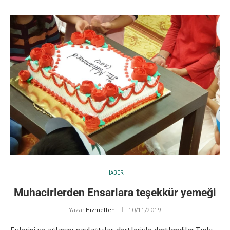
HABER
Muhacirlerden Ensarlara teşekkür yemeği
Yazar
Hizmetten
10/11/2019
Evlerini ve aşlarını paylaştılar, dertleriyle dertlendiler.Tıpkı