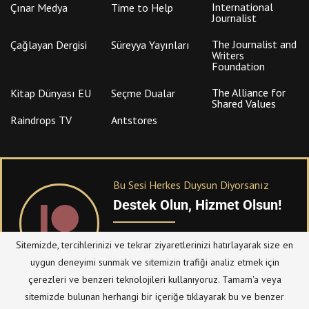
International
Çınar Medya
Time to Help
Journalist
The Journalist and
Çağlayan Dergisi
Süreyya Yayınları
Writers
Foundation
The Alliance for
Kitap Dünyası EU
Seçme Dualar
Shared Values
Raindrops TV
Antstores
Bu Sesi Herkes Duysun Diyorsanız
Destek Olun, Hizmet Olsun!
PATREON
üzerinden sitemize bağışta
Sitemizde, tercihlerinizi ve tekrar ziyaretlerinizi hatırlayarak size en
bulanabilirsiniz.
uygun deneyimi sunmak ve sitemizin trafiği analiz etmek için
çerezleri ve benzeri teknolojileri kullanıyoruz. Tamam'a veya
sitemizde bulunan herhangi bir içeriğe tıklayarak bu ve benzer
© Telif Hakkı 2023, Tüm Hakları Saklıdır |
@hizmetten.com