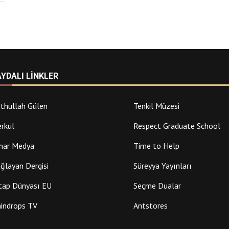
AYDALI LINKLER
thullah Gülen
Tenkil Müzesi
rkul
Respect Graduate School
nar Medya
Time to Help
ğlayan Dergisi
Süreyya Yayınları
tap Dünyası EU
Seçme Dualar
indrops TV
Antstores