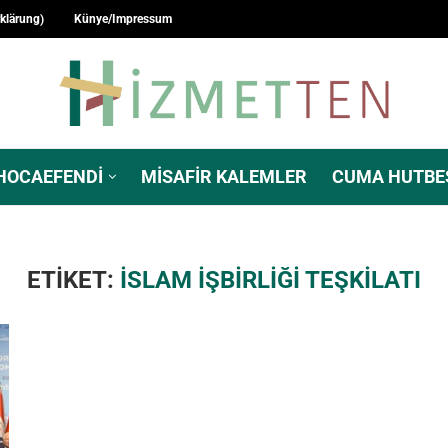
rklärung)
Künye/Impressum
HOCAEFENDI
MISAFIR KALEMLER
CUMA HUTBE
ETIKET:
İSLAM İŞBIRLIĞI TEŞKILATI