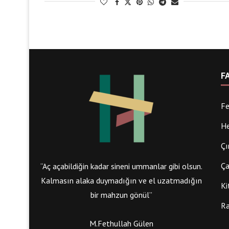
F
Fe
He
Çı
Ça
“Aç açabildiğin kadar sineni ummanlar gibi olsun.
Kalmasın alaka duymadığın ve el uzatmadığın
Ki
bir mahzun gönül”
Ra
M.Fethullah Gülen