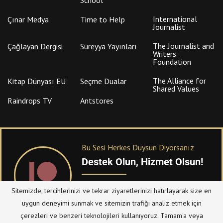
International
Çınar Medya
Time to Help
Journalist
The Journalist and
Çağlayan Dergisi
Süreyya Yayınları
Writers
Foundation
The Alliance for
Kitap Dünyası EU
Seçme Dualar
Shared Values
Raindrops TV
Antstores
Bu Sesi Herkes Duysun Diyorsanız
Destek Olun, Hizmet Olsun!
PATREON
üzerinden sitemize bağışta
Sitemizde, tercihlerinizi ve tekrar ziyaretlerinizi hatırlayarak size en
bulanabilirsiniz.
uygun deneyimi sunmak ve sitemizin trafiği analiz etmek için
çerezleri ve benzeri teknolojileri kullanıyoruz. Tamam'a veya