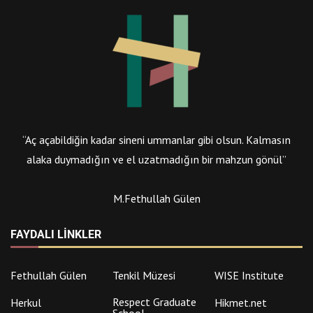
“Aç açabildiğin kadar sineni ummanlar gibi olsun. Kalmasın
alaka duymadığın ve el uzatmadığın bir mahzun gönül”
M.Fethullah Gülen
FAYDALI LINKLER
Fethullah Gülen
Tenkil Müzesi
WISE Institute
Respect Graduate
Herkul
Hikmet.net
School