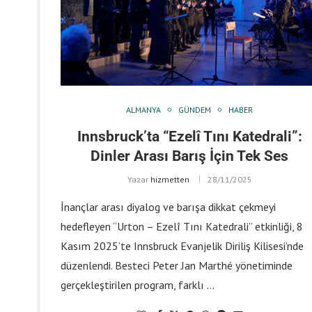
ALMANYA
GÜNDEM
HABER
Innsbruck’ta “Ezelî Tını Katedrali”:
Dinler Arası Barış İçin Tek Ses
Yazar
hizmetten
28/11/2025
İnançlar arası diyalog ve barışa dikkat çekmeyi
hedefleyen “Urton – Ezelî Tını Katedrali” etkinliği, 8
Kasım 2025’te Innsbruck Evanjelik Diriliş Kilisesi’nde
düzenlendi. Besteci Peter Jan Marthé yönetiminde
gerçekleştirilen program, farklı …