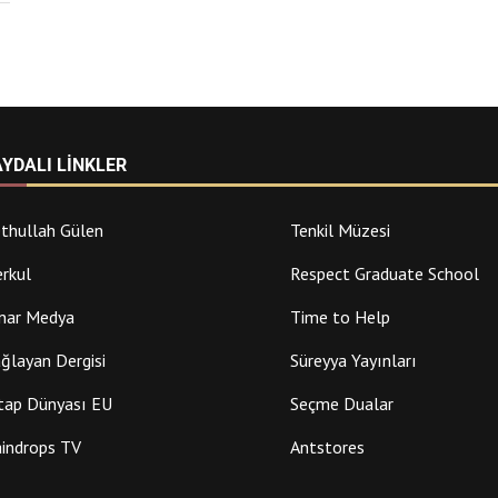
AYDALI LINKLER
thullah Gülen
Tenkil Müzesi
rkul
Respect Graduate School
nar Medya
Time to Help
ğlayan Dergisi
Süreyya Yayınları
tap Dünyası EU
Seçme Dualar
indrops TV
Antstores