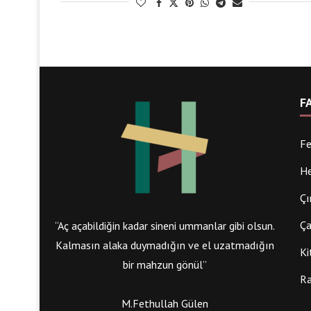
F
Fe
He
Çı
Ça
“Aç açabildiğin kadar sineni ummanlar gibi olsun.
Kalmasın alaka duymadığın ve el uzatmadığın
Ki
bir mahzun gönül”
Ra
M.Fethullah Gülen