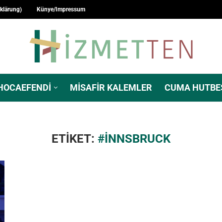
rklärung)
Künye/Impressum
HOCAEFENDI
MISAFIR KALEMLER
CUMA HUTBE
ETIKET:
#INNSBRUCK