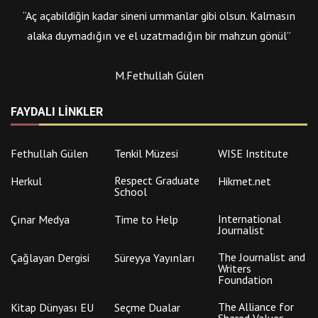
“Aç açabildiğin kadar sineni ummanlar gibi olsun. Kalmasın
alaka duymadığın ve el uzatmadığın bir mahzun gönül”
M.Fethullah Gülen
FAYDALI LINKLER
Fethullah Gülen
Tenkil Müzesi
WISE Institute
Respect Graduate
Herkul
Hikmet.net
School
International
Çınar Medya
Time to Help
Journalist
The Journalist and
Çağlayan Dergisi
Süreyya Yayınları
Writers
Foundation
The Alliance for
Kitap Dünyası EU
Seçme Dualar
Shared Values