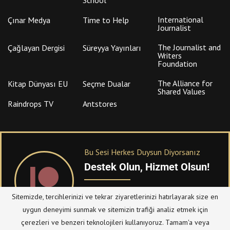
International
Çınar Medya
Time to Help
Journalist
The Journalist and
Çağlayan Dergisi
Süreyya Yayınları
Writers
Foundation
The Alliance for
Kitap Dünyası EU
Seçme Dualar
Shared Values
Raindrops TV
Antstores
Bu Sesi Herkes Duysun Diyorsanız
Destek Olun, Hizmet Olsun!
PATREON
üzerinden sitemize bağışta
Sitemizde, tercihlerinizi ve tekrar ziyaretlerinizi hatırlayarak size en
bulanabilirsiniz.
uygun deneyimi sunmak ve sitemizin trafiği analiz etmek için
çerezleri ve benzeri teknolojileri kullanıyoruz. Tamam'a veya