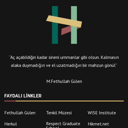
“Aç açabildiğin kadar sineni ummanlar gibi olsun. Kalmasın
alaka duymadığın ve el uzatmadığın bir mahzun gönül”
M.Fethullah Gülen
FAYDALI LINKLER
Fethullah Gülen
Tenkil Müzesi
WISE Institute
Respect Graduate
Herkul
Hikmet.net
School