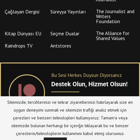
The Journalist and
Çağlayan Dergisi
Süreyya Yayınları
Writers
Foundation
The Alliance for
Kitap Dünyası EU
Seçme Dualar
Shared Values
Raindrops TV
Antstores
Bu Sesi Herkes Duysun Diyorsanız
Destek Olun, Hizmet Olsun!
PATREON
üzerinden sitemize bağışta
Sitemizde, tercihlerinizi ve tekrar ziyaretlerinizi hatırlayarak size en
bulanabilirsiniz.
uygun deneyimi sunmak ve sitemizin trafiği analiz etmek için
çerezleri ve benzeri teknolojileri kullanıyoruz. Tamam'a veya
sitemizde bulunan herhangi bir içeriğe tıklayarak bu ve benzer
© Telif Hakkı 2023, Tüm Hakları Saklıdır |
@hizmetten.com
çerezlerin/teknolojilerin kullanımını kabul etmiş olursunuz.
Bize Ulaşın
Taziye Defteri