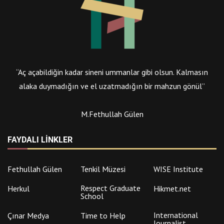
“Aç açabildiğin kadar sineni ummanlar gibi olsun. Kalmasın
alaka duymadığın ve el uzatmadığın bir mahzun gönül”
M.Fethullah Gülen
FAYDALI LINKLER
Fethullah Gülen
Tenkil Müzesi
WISE Institute
Respect Graduate
Herkul
Hikmet.net
School
International
Çınar Medya
Time to Help
Journalist