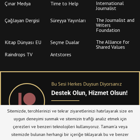
International
Çınar Medya
Time to Help
Journalist
The Journalist and
Çağlayan Dergisi
Süreyya Yayınları
Writers
Foundation
The Alliance for
Kitap Dünyası EU
Seçme Dualar
Shared Values
Raindrops TV
Antstores
Bu Sesi Herkes Duysun Diyorsanız
Destek Olun, Hizmet Olsun!
PATREON
üzerinden sitemize bağışta
Sitemizde, tercihlerinizi ve tekrar ziyaretlerinizi hatırlayarak size en
bulanabilirsiniz.
uygun deneyimi sunmak ve sitemizin trafiği analiz etmek için
çerezleri ve benzeri teknolojileri kullanıyoruz. Tamam'a veya
sitemizde bulunan herhangi bir içeriğe tıklayarak bu ve benzer
© Telif Hakkı 2023, Tüm Hakları Saklıdır |
@hizmetten.com