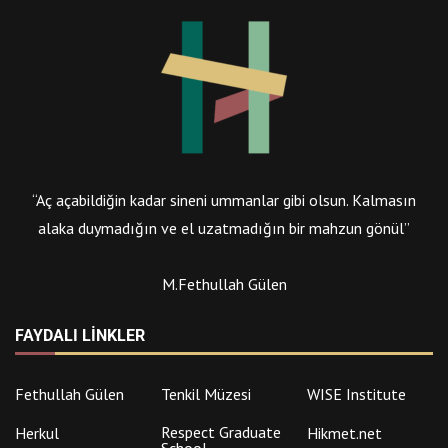
“Aç açabildiğin kadar sineni ummanlar gibi olsun. Kalmasın
alaka duymadığın ve el uzatmadığın bir mahzun gönül”
M.Fethullah Gülen
FAYDALI LINKLER
Fethullah Gülen
Tenkil Müzesi
WISE Institute
Respect Graduate
Herkul
Hikmet.net
School