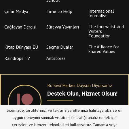
International
Çınar Medya
Time to Help
Journalist
The Journalist and
Çağlayan Dergisi
Süreyya Yayınları
Writers
Foundation
The Alliance for
Kitap Dünyası EU
Seçme Dualar
Shared Values
Raindrops TV
Antstores
Bu Sesi Herkes Duysun Diyorsanız
Destek Olun, Hizmet Olsun!
PATREON
üzerinden sitemize bağışta
Sitemizde, tercihlerinizi ve tekrar ziyaretlerinizi hatırlayarak size en
bulanabilirsiniz.
uygun deneyimi sunmak ve sitemizin trafiği analiz etmek için
çerezleri ve benzeri teknolojileri kullanıyoruz. Tamam'a veya