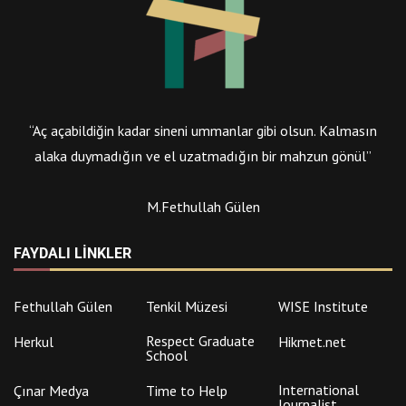
“Aç açabildiğin kadar sineni ummanlar gibi olsun. Kalmasın
alaka duymadığın ve el uzatmadığın bir mahzun gönül”
M.Fethullah Gülen
FAYDALI LINKLER
Fethullah Gülen
Tenkil Müzesi
WISE Institute
Respect Graduate
Herkul
Hikmet.net
School
International
Çınar Medya
Time to Help
Journalist