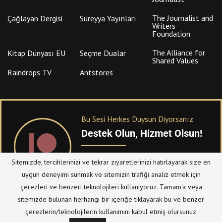
The Journalist and
Çağlayan Dergisi
Süreyya Yayınları
Writers
Foundation
The Alliance for
Kitap Dünyası EU
Seçme Dualar
Shared Values
Raindrops TV
Antstores
Bu Sesi Herkes Duysun Diyorsanız
Destek Olun, Hizmet Olsun!
PATREON
üzerinden sitemize bağışta
Sitemizde, tercihlerinizi ve tekrar ziyaretlerinizi hatırlayarak size en
bulanabilirsiniz.
uygun deneyimi sunmak ve sitemizin trafiği analiz etmek için
çerezleri ve benzeri teknolojileri kullanıyoruz. Tamam'a veya
sitemizde bulunan herhangi bir içeriğe tıklayarak bu ve benzer
© Telif Hakkı 2023, Tüm Hakları Saklıdır |
@hizmetten.com
çerezlerin/teknolojilerin kullanımını kabul etmiş olursunuz.
Bize Ulaşın
Taziye Defteri